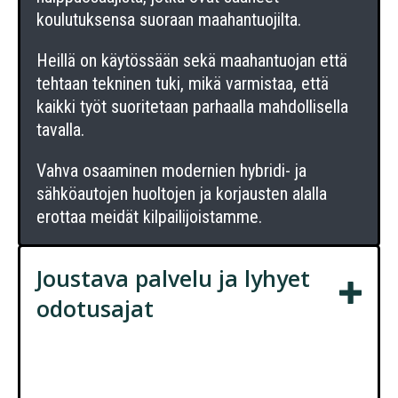
koulutuksensa suoraan maahantuojilta.
Heillä on käytössään sekä maahantuojan että
tehtaan tekninen tuki, mikä varmistaa, että
kaikki työt suoritetaan parhaalla mahdollisella
tavalla.
Vahva osaaminen modernien hybridi- ja
sähköautojen huoltojen ja korjausten alalla
erottaa meidät kilpailijoistamme.
Joustava palvelu ja lyhyet
odotusajat
Voidaksemme palvella sinua joustavasti ja
nopeasti, panostamme henkilökuntaamme.
Osaavat mekaanikot ja työnjohto tietävät mitä