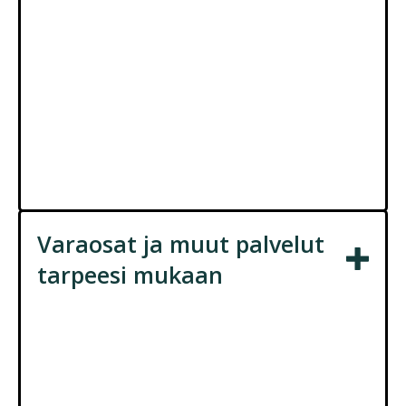
ammattitaidolla.
Palvelut tarpeesi mukaan
Ymmärrämme, että jokainen auto ja sen
korjaustarpeet ovat yksilöllisiä. Siksi
tarjoamme korjaamopalveluita, jotka vastaavat
juuri sinun tarpeitasi. Ota yhteyttä ja kerro,
miten voimme palvella sinua ja autoasi!
Varaosat ja muut palvelut
tarpeesi mukaan
Jokaisen autolijan tarpeet ovat yksilöllisiä.
Siksi tarjoamme autoilijoille palveluita laajasti,
pyrkien vastaamaan juuri sinun tarpeitasi. Ota
yhteyttä ja kerro, miten voimme palvella sinua