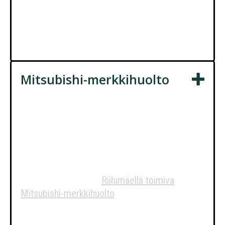
Ota yhteyttä ja varaa huoltoaika – pidämme
huolen, että Kia-autosi pysyy parhaassa
mahdollisessa kunnossa, turvallisesti ja
luotettavasti tiellä.
Mitsubishi-merkkihuolto
Mitsubishi-huolto
keskeisellä paikalla
Riihimäellä
Autohuolto Leino on
Riihimäellä toimiva
Mitsubishi-merkkihuolto
, joka palvelee
asiakkaita kattavasti ympäri Etelä-Suomea.
Asiakkaat ovat valinneet meidät autonsa