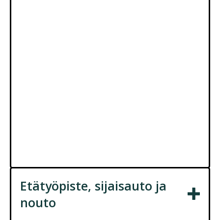
Alla muutama esimerkki, miten voimme
palvella sinua:
Alkuperäisvaraosat
Alkuperäiset korin osat
Second-line varaosat
Merkkikohtaiset lisävarusteet kuten
vetokoukut
mattosarjat
jalkatilavalot
latausasemat
latauskaapelit
Tarvikevaraosat eri merkeiltä
Etätyöpiste, sijaisauto ja
nouto