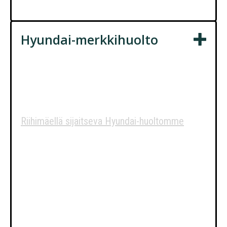
varmasti tiellä.
Hyundai-merkkihuolto
Hyundai-huolto
Riihimäellä
Riihimäellä sijaitseva Hyundai-huoltomme
vetää puoleensa asiakkaita laajalti
Uudeltamaalta ja Hämeestä, mm. Espoosta,
Vantaalta, Nurmijärveltä, Klaukkalasta,
Hyvinkäältä ja Hämeenlinnasta.
Kokeneiden osaajiemme Hyundai-
erikoiskoulutus, mukaan lukien uusimmat
hybridit ja sähköautot, takaa autollesi