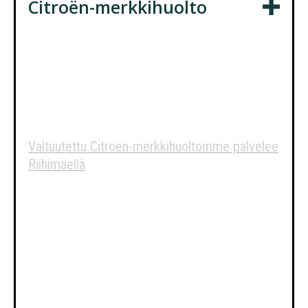
Citroën-merkkihuolto
Citroën-huolto
keskeisellä
Riihimäellä
Valtuutettu Citroën-merkkihuoltomme palvelee
Riihimäellä
, vetäen puoleensa asiakkaita
etäämmältäkin, esimerkiksi Espoosta,
Vantaalta, Nurmijärveltä, Klaukkalasta,
Hyvinkäältä ja Hämeenlinnasta.
Meillä sinua palvellaan yksilöllisesti. Autosi
huolletaan tarkasti tehtaan ohjeiden mukaisesti
ja merkkikohtaisin työkaluin ja mittalaittein,
takuun säilymisen varmistaen. Syvällinen