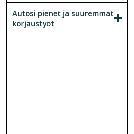
Autosi pienet ja suuremmat
korjaustyöt
Tarjoamme laajan valikoiman korjauspalveluita
autosi tarpeisiin. Olipa kyseessä pieni huolto
tai suuri remontti, olemme täällä auttamassa.
Alla muutama esimerkki, miten voimme
palvella sinua:
Polttimoiden vaihto:
Kunnossa olevat
valot varmistavat, että näet ja näyt
liikenteessä. Nopea ja asiantunteva
polttimoiden vaihto on yksi monista
peruspalveluistamme.
Akku, lataushihna ja laturi:
Kunnossa
oleva latausjärjestelmä on edellytys, jotta