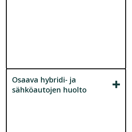
tekevät ja missä ajassa työt saadaan valmiiksi.
Näin sinun ei tarvitse odottaa turhaan ja työt
sujuvat nopeasti.
Käytössämme on ajanmukainen testilaitteisto
modernien hybridi- ja sähköautojen huoltoihin,
diagnostiikkaan ja korjauksiin, eikä sinun etsiä
vaativiinkaan töihin tekijää muualta.
Osaava hybridi- ja
sähköautojen huolto
Olemme asiantunteva ja luotettava kumppani
hybridi- ja sähköautojen huollossa.