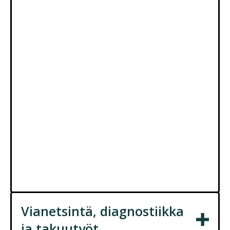
menetelmiä, varmistaen, että autosi palvelee
sinua luotettavasti ja tehokkaasti vuosien ajan.
Korjausta vaativat akut toimitamme puolestasi
maahantuojalle ja uudistettuna takaisin autoosi.
Asiantuntevaa ja joustavaa palvelua
vaativimmissakin töissä
Valitsemalla meidät, valitsette kumppanin, joka
on sitoutunut ajoneuvonne pitkäikäisyyteen ja
suorituskykyyn. Ota yhteyttä meihin tänään ja
koe asiantunteva, luotettava ja edistyksellinen
huolto, joka on räätälöity hybridi- ja
sähköautojen tarpeisiin.
Vianetsintä, diagnostiikka
ja takuutyöt