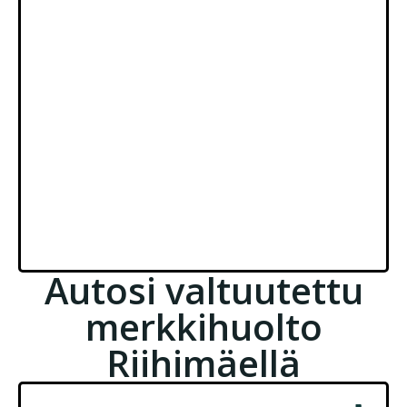
Käytettävissäsi on huollon ajaksi etätyöpiste
tai sijaisauto.
Kerro huoltoa tilatessa tarvitsetko sijaisautoa
niin asia järjestyy.
Voimme myös noutaa autosi huoltoon
Riihimäen keskustan alueelta.
Halutessasi voi jäädä odottamaan huollon
valmistumista ja hyödyntää ajan
etätyöpisteessämme.
Autosi valtuutettu
merkkihuolto
Riihimäellä