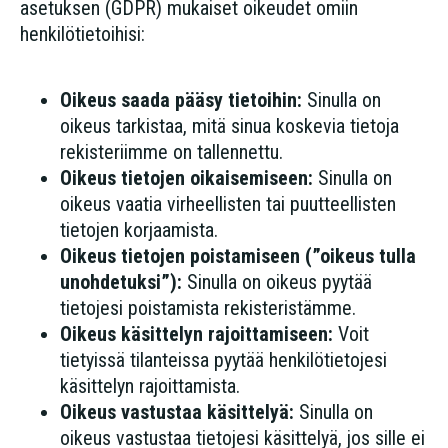
asetuksen (GDPR) mukaiset oikeudet omiin
henkilötietoihisi:
Oikeus saada pääsy tietoihin:
Sinulla on
oikeus tarkistaa, mitä sinua koskevia tietoja
rekisteriimme on tallennettu.
Oikeus tietojen oikaisemiseen:
Sinulla on
oikeus vaatia virheellisten tai puutteellisten
tietojen korjaamista.
Oikeus tietojen poistamiseen (”oikeus tulla
unohdetuksi”):
Sinulla on oikeus pyytää
tietojesi poistamista rekisteristämme.
Oikeus käsittelyn rajoittamiseen:
Voit
tietyissä tilanteissa pyytää henkilötietojesi
käsittelyn rajoittamista.
Oikeus vastustaa käsittelyä:
Sinulla on
oikeus vastustaa tietojesi käsittelyä, jos sille ei